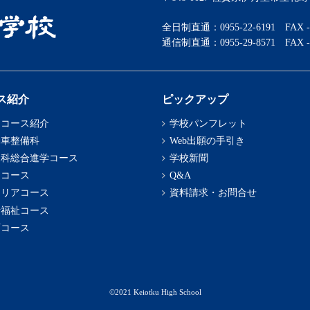
全日制直通：
0955-22-6191 FAX -
通信制直通：
0955-29-8571 FAX -
ス紹介
ピックアップ
・コース紹介
学校パンフレット
動車整備科
Web出願の手引き
通科総合進学コース
学校新聞
通コース
Q&A
ャリアコース
資料請求・お問合せ
活福祉コース
育コース
©︎2021 Keiotku High School