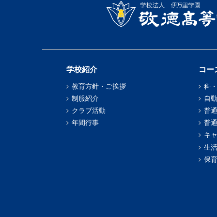
学校紹介
コー
教育方針・ご挨拶
科
制服紹介
自
クラブ活動
普
年間行事
普
キ
生
保